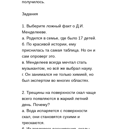
получилось.
Задания
1. Выберите ложный факт о Д.И.
Менделееве.
а. Родился в семье, где было 17 детей.
б. По красивой истории, ему
приснилась та самая таблица. Но он и
сам опроверг это.
в. Менделеев всегда мечтал стать
музыкантом, но всё же выбрал науку.
г. Он занимался не только химией, но
был экспертом во многих областях.
2. Трещины на поверхности скал чаще
всего появляются в жаркий летний
день. Почему?
а. Вода испаряется с поверхности
скал, они становятся сухими и
трескаются.
б. Из теплового расширения, скалы