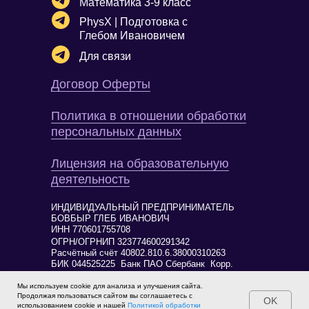
Математика 3-9 класс
PhysX | Подготовка с
Глебом Ивановичем
Для связи
Договор Оферты
Политика в отношении обработки
персональных данных
Лицензия на образовательную
деятельность
ИНДИВИДУАЛЬНЫЙ ПРЕДПРИНИМАТЕЛЬ
БОВБЫР ГЛЕБ ИВАНОВИЧ
ИНН 770601755708
ОГРН/ОГРНИП 323774600291342
Расчётный счёт 40802.810.6.38000310263
БИК 044525225 Банк ПАО Сбербанк Корр.
счёт 30101.810.4.00000000225
Мы используем cookie для анализа и улучшения сайта.
Продолжая пользоваться сайтом вы соглашаетесь с
OK
108849 г. Москва, поселение Внуковское, ул
использованием cookie и нашей
Политикой обработки