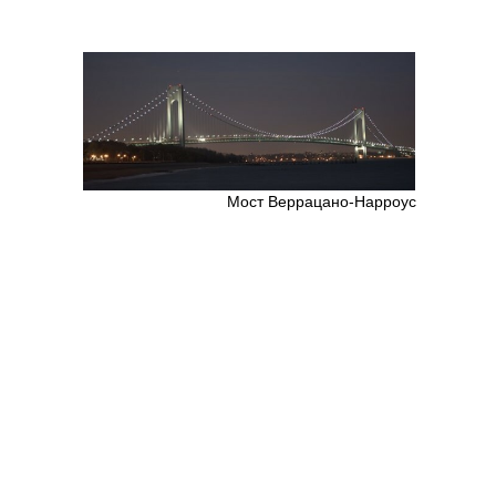
Мост Веррацано-Нарроус